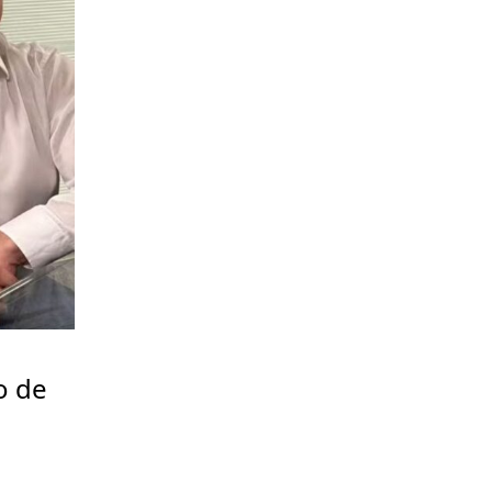
o de
a