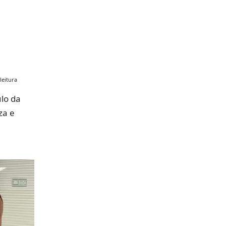
leitura
lo da
za e