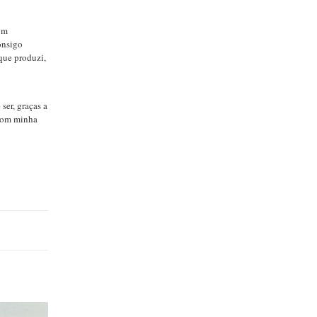
om
onsigo
que produzi,
ser, graças a
 com minha