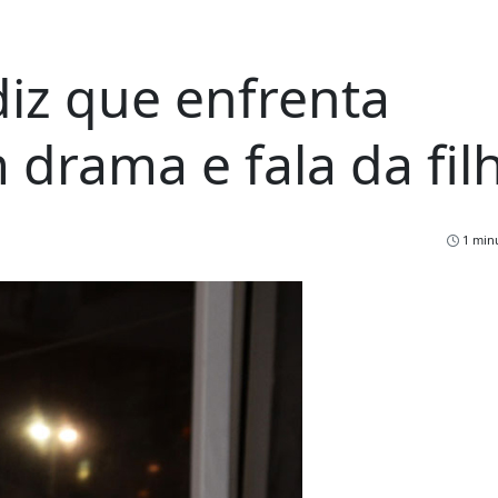
iz que enfrenta
 drama e fala da fil
1 minu