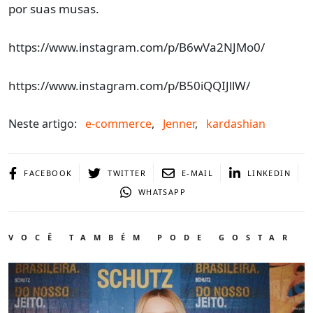
por suas musas.
https://www.instagram.com/p/B6wVa2NJMo0/
https://www.instagram.com/p/B50iQQIJllW/
Neste artigo:
e-commerce
,
Jenner
,
kardashian
FACEBOOK
TWITTER
E-MAIL
LINKEDIN
WHATSAPP
VOCÊ TAMBÉM PODE GOSTAR