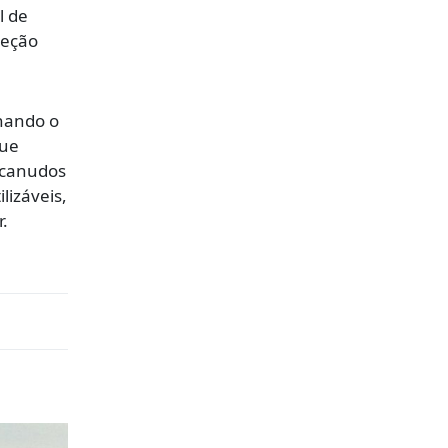
l de
teção
onando o
que
e canudos
lizáveis,
.