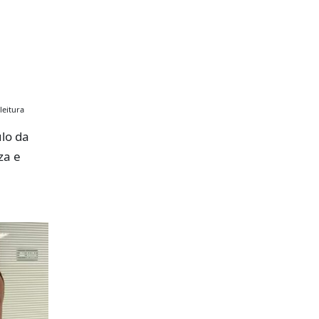
leitura
lo da
za e