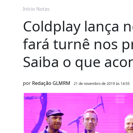
Início
Notas
Coldplay lança 
fará turnê nos p
Saiba o que aco
por
Redação GLMRM
21 de novembro de 2019 às 14:55