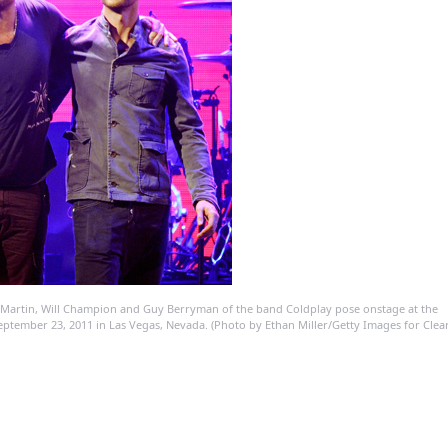
 Martin, Will Champion and Guy Berryman of the band Coldplay pose onstage at the
ptember 23, 2011 in Las Vegas, Nevada. (Photo by Ethan Miller/Getty Images for Clea