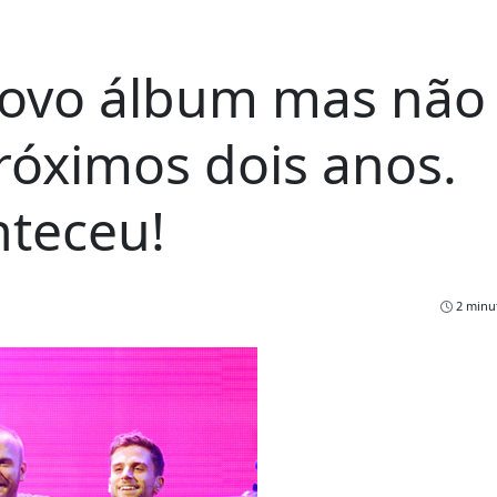
novo álbum mas não
róximos dois anos.
nteceu!
2 minut