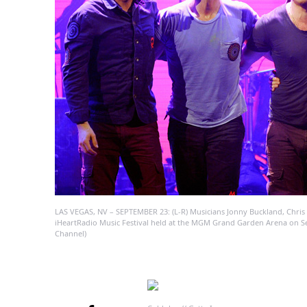
LAS VEGAS, NV – SEPTEMBER 23: (L-R) Musicians Jonny Buckland, Chris
iHeartRadio Music Festival held at the MGM Grand Garden Arena on Se
Channel)