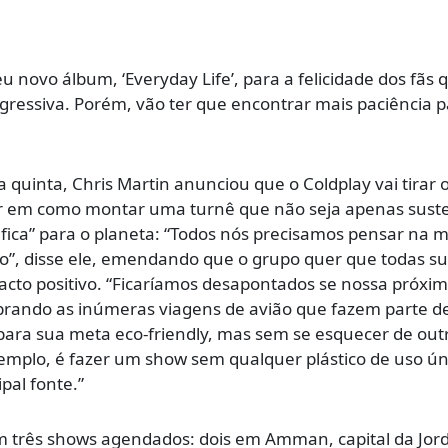
u novo álbum, ‘Everyday Life’, para a felicidade dos fãs 
ressiva. Porém, vão ter que encontrar mais paciência p
quinta, Chris Martin anunciou que o Coldplay vai tirar 
r em como montar uma turnê que não seja apenas suste
ca” para o planeta: “Todos nós precisamos pensar na 
o”, disse ele, emendando que o grupo quer que todas s
cto positivo. “Ficaríamos desapontados se nossa próxi
brando as inúmeras viagens de avião que fazem parte d
para sua meta eco-friendly, mas sem se esquecer de out
emplo, é fazer um show sem qualquer plástico de uso ún
pal fonte.”
m três shows agendados: dois em Amman, capital da Jor