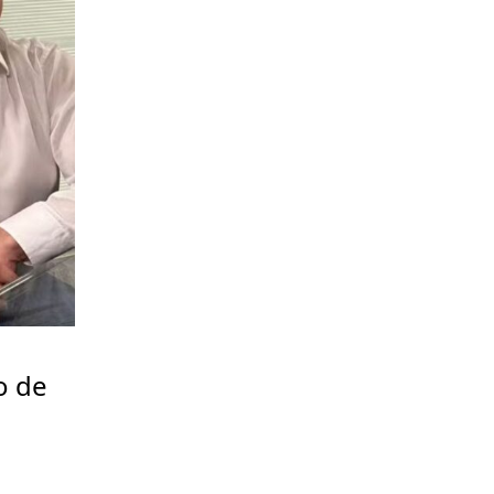
o de
a