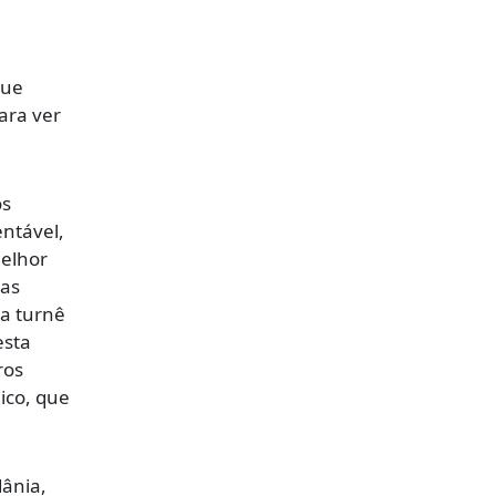
que
ara ver
os
ntável,
melhor
uas
ma turnê
esta
ros
ico, que
dânia,