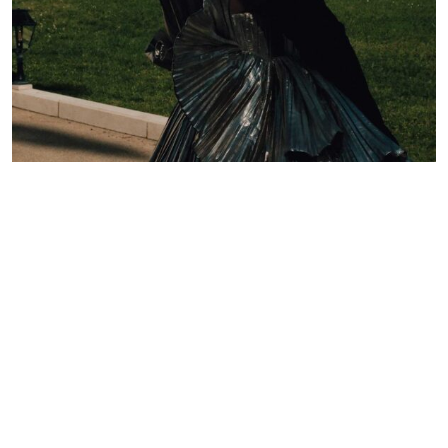
Lelê Saddi aposta em alta-costura Valentino para
tapete vermelho do Festival de Cannes
Redação GLMRM
19 de maio de 2026 às 21:05
2 minutos de leitura
PUBLICIDADE