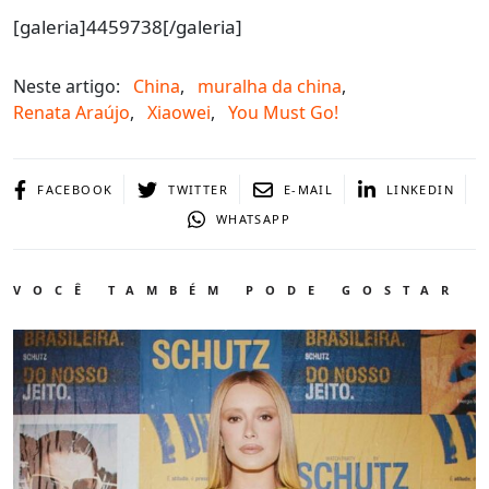
[galeria]4459738[/galeria]
Neste artigo:
China
,
muralha da china
,
Renata Araújo
,
Xiaowei
,
You Must Go!
FACEBOOK
TWITTER
E-MAIL
LINKEDIN
WHATSAPP
VOCÊ TAMBÉM PODE GOSTAR