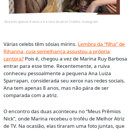
Ana tem apenas 8 anos e é a cara da atriz/ Crédito: Instagram
Várias celebs têm sósias mirins.
Lembra da “filha” de
Rihanna, cuja semelhança assustou a própria
cantora?
Pois é, chegou a vez de Marina Ruy Barbosa
entrar para esse time. Recentemente, a ruiva
conheceu pessoalmente a pequena Ana Luiza
Sparrapan, considerada seu xerox nas redes sociais.
Ana tem apenas 8 anos, mas não pára de ser
comparada com a atriz.
O encontro das duas aconteceu no “Meus Prêmios
Nick”, onde Marina recebeu o troféu de Melhor Atriz
de TV. Na ocasião, elas tiraram uma foto juntas, que