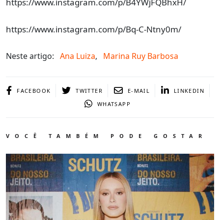
https://www.instagram.com/p/B4YWjFQBhxH/
https://www.instagram.com/p/Bq-C-Ntny0m/
Neste artigo:
Ana Luiza
,
Marina Ruy Barbosa
FACEBOOK
TWITTER
E-MAIL
LINKEDIN
WHATSAPP
VOCÊ TAMBÉM PODE GOSTAR