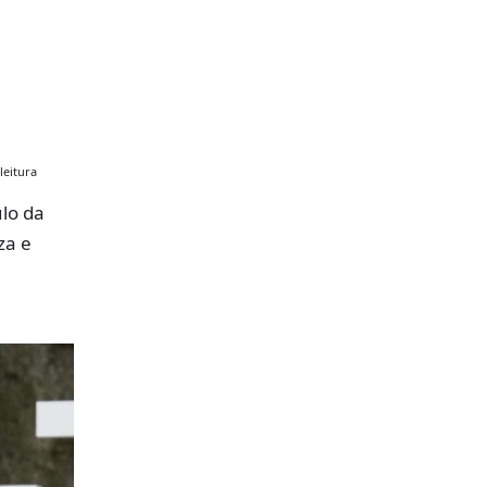
leitura
lo da
za e