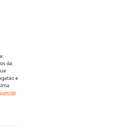
da
dos da
que
ágatas e
 Uma
com.br