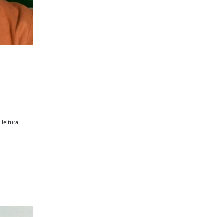
o
 leitura