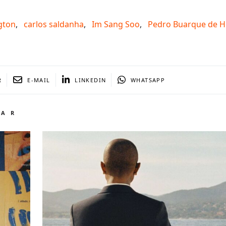
gton
,
carlos saldanha
,
Im Sang Soo
,
Pedro Buarque de H
R
E-MAIL
LINKEDIN
WHATSAPP
TAR