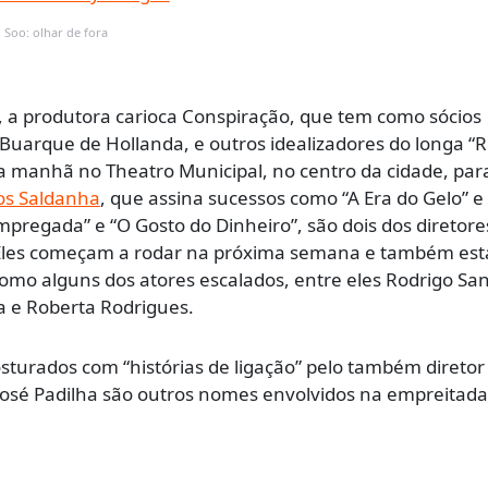
 Soo: olhar de fora
 a produtora carioca Conspiração, que tem como sócios
arque de Hollanda, e outros idealizadores do longa “Ri
manhã no Theatro Municipal, no centro da cidade, pa
os Saldanha
, que assina sucessos como “A Era do Gelo” e 
mpregada” e “O Gosto do Dinheiro”, são dois dos diretore
. Eles começam a rodar na próxima semana e também est
omo alguns dos atores escalados, entre eles Rodrigo San
a e Roberta Rodrigues.
osturados com “histórias de ligação” pelo também diretor
José Padilha são outros nomes envolvidos na empreitada