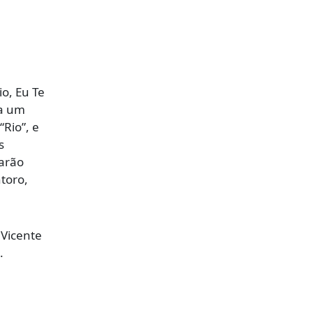
o, Eu Te
ra um
“Rio”, e
s
arão
toro,
 Vicente
.