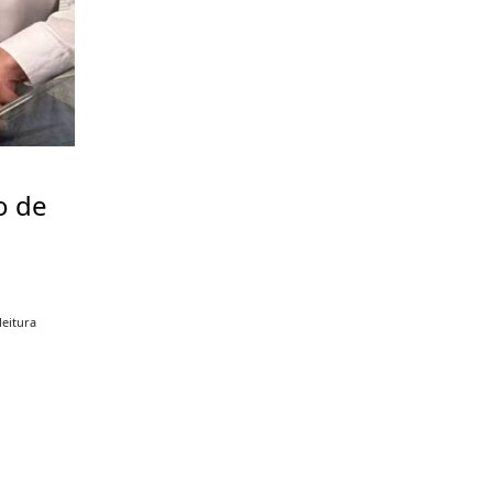
o de
a
leitura