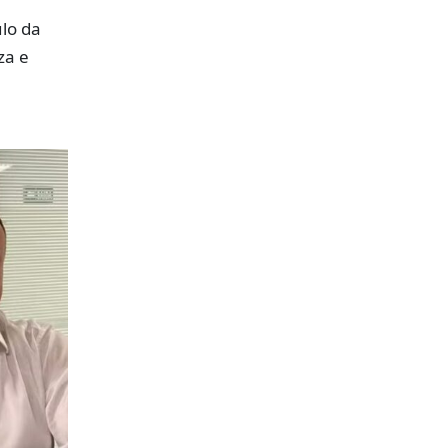
lo da
za e