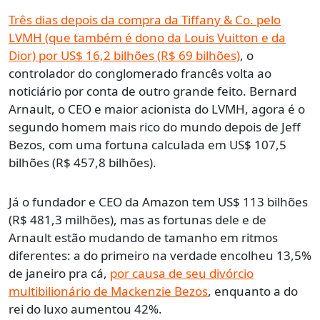
Três dias depois da compra da Tiffany & Co. pelo
LVMH (que também é dono da Louis Vuitton e da
Dior) por US$ 16,2 bilhões (R$ 69 bilhões)
, o
controlador do conglomerado francês volta ao
noticiário por conta de outro grande feito. Bernard
Arnault, o CEO e maior acionista do LVMH, agora é o
segundo homem mais rico do mundo depois de Jeff
Bezos, com uma fortuna calculada em US$ 107,5
bilhões (R$ 457,8 bilhões).
Já o fundador e CEO da Amazon tem US$ 113 bilhões
(R$ 481,3 milhões), mas as fortunas dele e de
Arnault estão mudando de tamanho em ritmos
diferentes: a do primeiro na verdade encolheu 13,5%
de janeiro pra cá,
por causa de seu divórcio
multibilionário de Mackenzie Bezos
, enquanto a do
rei do luxo aumentou 42%.