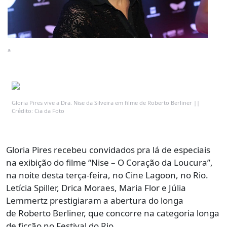
a
Gloria Pires vive a Dra. Nise da Silveira em filme de Roberto Berliner ||
Crédito: Cia da Foto
Gloria Pires recebeu convidados pra lá de especiais
na exibição do filme “Nise – O Coração da Loucura”,
na noite desta terça-feira, no Cine Lagoon, no Rio.
Letícia Spiller, Drica Moraes, Maria Flor e Júlia
Lemmertz prestigiaram a abertura do longa
de Roberto Berliner, que concorre na categoria longa
de ficção no Festival do Rio.