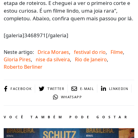
etapa de roteiros. E cheguei a ver o primeiro corte e
estou curiosa. É um filme lindo, uma joia rara”,
completou. Abaixo, confira quem mais passou por lá.
[galeria]3468971[/galeria]
Neste artigo:
Drica Moraes
,
festival do rio
,
Filme
,
Gloria Pires
,
nise da silveira
,
Rio de Janeiro
,
Roberto Berliner
FACEBOOK
TWITTER
E-MAIL
LINKEDIN
WHATSAPP
VOCÊ TAMBÉM PODE GOSTAR