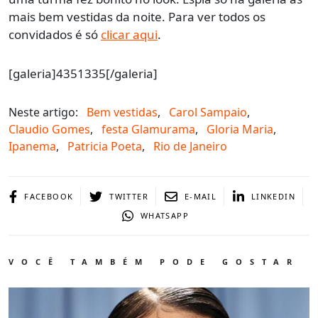
mais bem vestidas da noite. Para ver todos os
convidados é só
clicar aqui
.
[galeria]4351335[/galeria]
Neste artigo:
Bem vestidas
,
Carol Sampaio
,
Claudio Gomes
,
festa Glamurama
,
Gloria Maria
,
Ipanema
,
Patricia Poeta
,
Rio de Janeiro
FACEBOOK
TWITTER
E-MAIL
LINKEDIN
WHATSAPP
VOCÊ TAMBÉM PODE GOSTAR