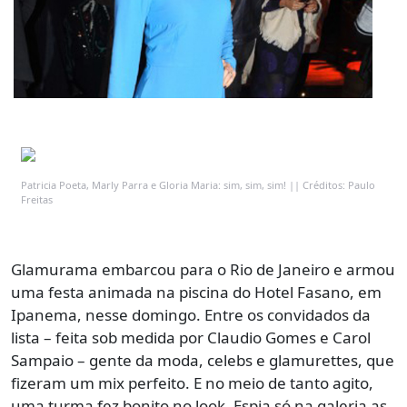
Patricia Poeta, Marly Parra e Gloria Maria: sim, sim, sim! || Créditos: Paulo
Freitas
Glamurama embarcou para o Rio de Janeiro e armou
uma festa animada na piscina do Hotel Fasano, em
Ipanema, nesse domingo. Entre os convidados da
lista – feita sob medida por Claudio Gomes e Carol
Sampaio – gente da moda, celebs e glamurettes, que
fizeram um mix perfeito. E no meio de tanto agito,
uma turma fez bonito no look. Espia só na galeria as