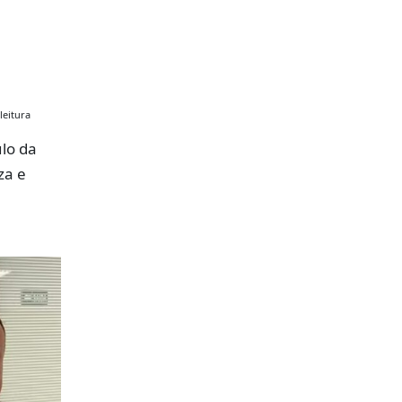
leitura
lo da
za e