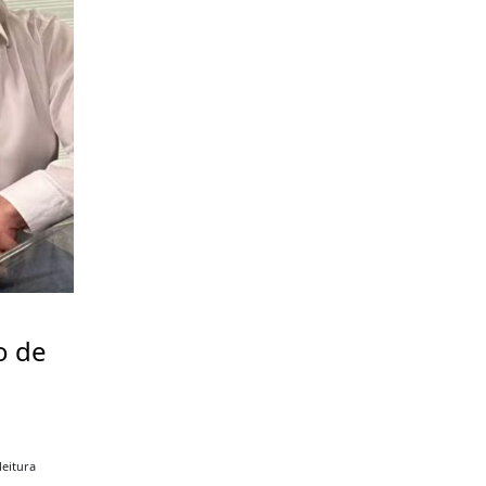
o de
a
leitura