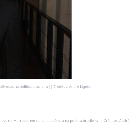
icas na política brasileira || Créditos: André Ligeiro
eve no Marrocos em semana polêmica na política brasileira || Créditos: André