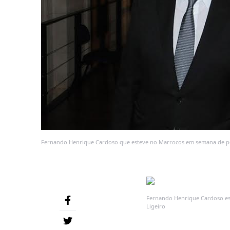
Fernando Henrique Cardoso que esteve no Marrocos em semana de polêm
Fernando Henrique Cardoso est
Ligeiro