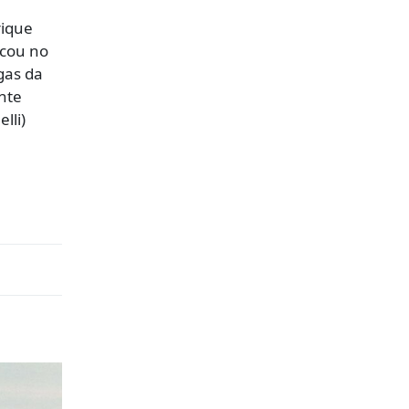
rique
rcou no
gas da
nte
lli)