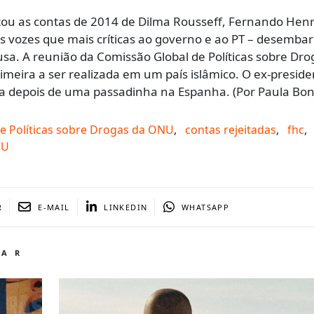
ou as contas de 2014 de Dilma Rousseff, ​Fernando Hen
 vozes que mais críticas ao governo e ao PT – desemba
a. A reunião da Comissão Global de Políticas sobre Dro
imeira a ser realizada em um país islâmico. O ex-preside
a depois de uma passadinha na Espanha. ​(Por Paula Bone
e Políticas sobre Drogas da ONU
,
contas rejeitadas
,
fhc
,
CU
R
E-MAIL
LINKEDIN
WHATSAPP
TAR