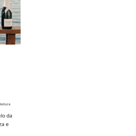
leitura
lo da
za e