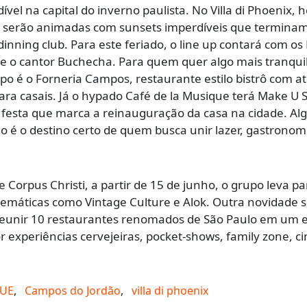
vel na capital do inverno paulista. No Villa di Phoenix, 
s serão animadas com sunsets imperdíveis que termina
nning club. Para este feriado, o line up contará com os 
 e o cantor Buchecha. Para quem quer algo mais tranquil
 é o Forneria Campos, restaurante estilo bistrô com a
 para casais. Já o hypado Café de la Musique terá Make U 
festa que marca a reinauguração da casa na cidade. A
 é o destino certo de quem busca unir lazer, gastronom
e Corpus Christi, a partir de 15 de junho, o grupo leva pa
emáticas como Vintage Culture e Alok. Outra novidade s
i reunir 10 restaurantes renomados de São Paulo em um 
r experiências cervejeiras, pocket-shows, family zone, 
QUE
,
Campos do Jordão
,
villa di phoenix