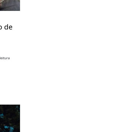
o de
a
leitura