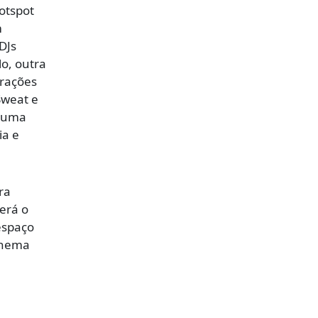
hotspot
m
DJs
o, outra
trações
Sweat e
lguma
ia e
ra
erá o
espaço
cinema