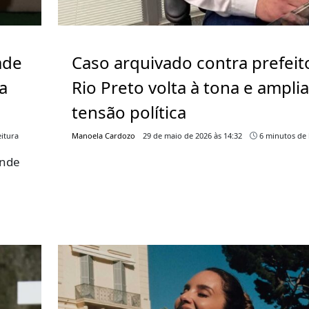
ade
Caso arquivado contra prefeit
a
Rio Preto volta à tona e ampli
tensão política
itura
Manoela Cardozo
29 de maio de 2026 às 14:32
6 minutos de 
ende