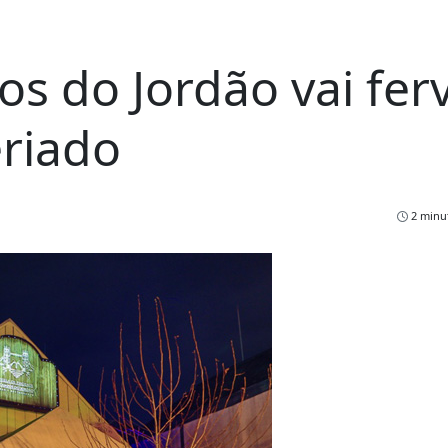
s do Jordão vai fer
eriado
2 minut