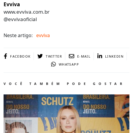
Evviva
www.evviva.com.br
@evvivaoficial
Neste artigo:
evviva
FACEBOOK
TWITTER
E-MAIL
LINKEDIN
WHATSAPP
VOCÊ TAMBÉM PODE GOSTAR