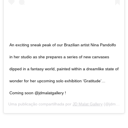
An exciting sneak peak of our Brazilian artist Nina Pandolfo
in her studio as she prepares a series of new canvases
dipped in a fantasy world, painted within a dreamlike state of
wonder for her upcoming solo exhibition ‘Gratitude’…
Coming soon @jdmalatgallery !
Uma publicação compartilhada por
JD Malat Gallery
(@jdmalatgallery) em