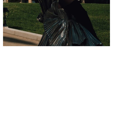
Lelê Saddi aposta em alta-costura Valentino para
tapete vermelho do Festival de Cannes
Redação GLMRM
19 de maio de 2026 às 21:05
2 minutos de leitura
PUBLICIDADE