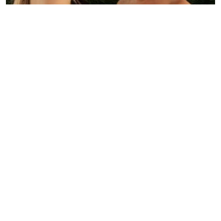
Camarote com DNA brasileiro reúne convidados no GP
de Miami
Redação GLMRM
04 de maio de 2026 às 14:35
2 minutos de leitura
NOSSO Camarote estreia no GP de Miami e reúne
nomes do entretenimento, influência e business em
experiência internacional exclusiva