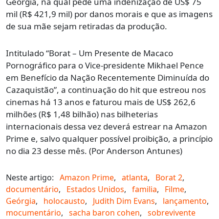
Geórgia, na qual pede uma indenização de US$ 75
mil (R$ 421,9 mil) por danos morais e que as imagens
de sua mãe sejam retiradas da produção.
Intitulado “Borat – Um Presente de Macaco
Pornográfico para o Vice-presidente Mikhael Pence
em Benefício da Nação Recentemente Diminuída do
Cazaquistão”, a continuação do hit que estreou nos
cinemas há 13 anos e faturou mais de US$ 262,6
milhões (R$ 1,48 bilhão) nas bilheterias
internacionais dessa vez deverá estrear na Amazon
Prime e, salvo qualquer possível proibição, a princípio
no dia 23 desse mês. (Por Anderson Antunes)
Neste artigo:
Amazon Prime
,
atlanta
,
Borat 2
,
documentário
,
Estados Unidos
,
familia
,
Filme
,
Geórgia
,
holocausto
,
Judith Dim Evans
,
lançamento
,
mocumentário
,
sacha baron cohen
,
sobrevivente