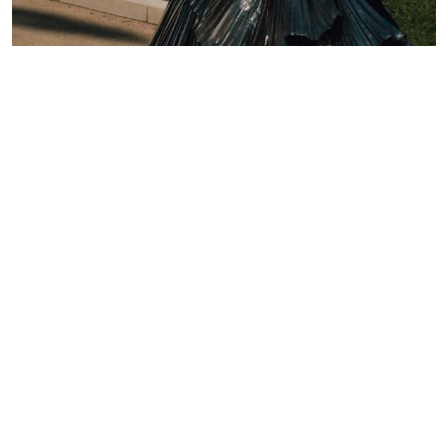
Lelê Saddi aposta em alta-costura Valentino para
tapete vermelho do Festival de Cannes
Redação GLMRM
19 de maio de 2026 às 21:05
2 minutos de leitura
PUBLICIDADE