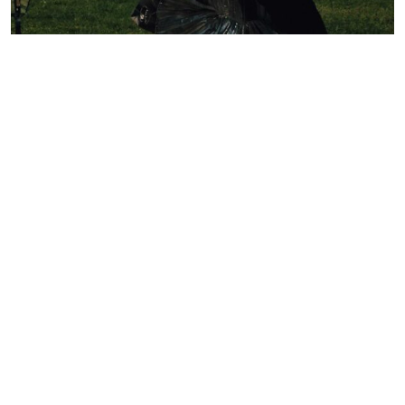
Lelê Saddi aposta em alta-costura Valentino para
tapete vermelho do Festival de Cannes
Redação GLMRM
19 de maio de 2026 às 21:05
2 minutos de leitura