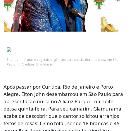
Elton John: frutas e vegetais orgânicos para snacks durante show em São
Paulo! || Créditos: Divulgação
Após passar por Curitiba, Rio de Janeiro e Porto
Alegre, Elton John desembarcou em São Paulo para
apresentação única no Allianz Parque, na noite
dessa quinta-feira. Para seu camarim, Glamurama
acaba de descobrir que o cantor solicitou arranjos
feitos de rosas: 63 no total, sendo 18 brancas e 45
vermelhas. John pediu ainda plantas tipo Ficus,