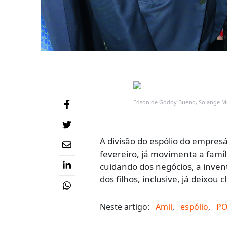
Edson de Godoy Bueno, Solange Med
A divisão do espólio do empre
fevereiro, já movimenta a famíl
cuidando dos negócios, a inven
dos filhos, inclusive, já deixou
Neste artigo:
Amil
,
espólio
,
P