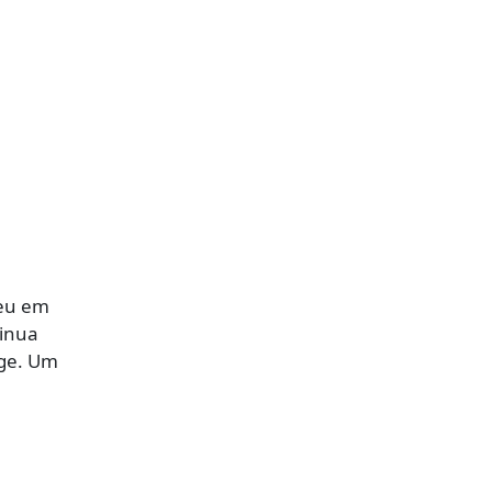
reu em
tinua
nge. Um