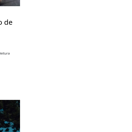
o de
a
leitura