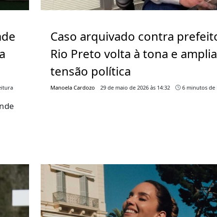
ade
Caso arquivado contra prefeit
a
Rio Preto volta à tona e ampli
tensão política
itura
Manoela Cardozo
29 de maio de 2026 às 14:32
6 minutos de 
ende