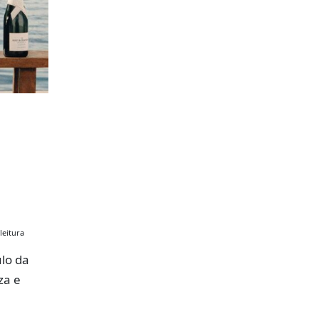
leitura
lo da
za e