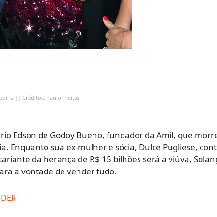
ina || Créditos: Paulo Freitas
sário Edson de Godoy Bueno, fundador da Amil, que mor
ia. Enquanto sua ex-mulher e sócia, Dulce Pugliese, con
tariante da herança de R$ 15 bilhões será a viúva, Sola
 clara a vontade de vender tudo.
ODER