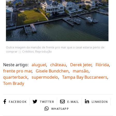
Outra imagem da mansão de frente pro mar que o casal estaria perto de
comprar || Créditos: Reprodução
Neste artigo:
aluguel
,
château
,
Derek Jeter
,
Flórida
,
frente pro mar
,
Gisele Bundchen
,
mansão
,
quarterback
,
supermodelo
,
Tampa Bay Buccaneers
,
Tom Brady
FACEBOOK
TWITTER
E-MAIL
LINKEDIN
WHATSAPP