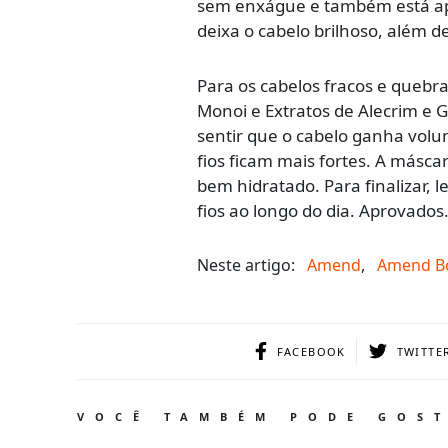
sem enxágue e também está apro
deixa o cabelo brilhoso, além de 
Para os cabelos fracos e quebra
Monoi e Extratos de Alecrim e G
sentir que o cabelo ganha volum
fios ficam mais fortes. A másc
bem hidratado. Para finalizar, l
fios ao longo do dia. Aprovados
Neste artigo:
Amend
,
Amend Bo
FACEBOOK
TWITTE
VOCÊ TAMBÉM PODE GOS