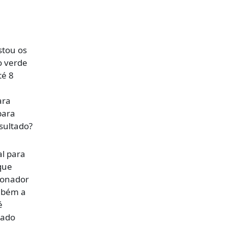
stou os
o verde
té 8
ara
para
sultado?
al para
que
ionador
ambém a
é
sado