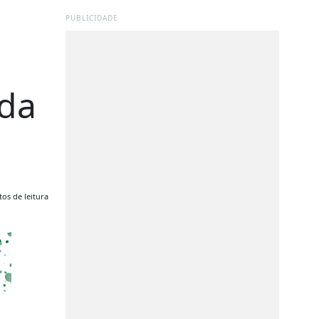
PUBLICIDADE
 da
os de leitura