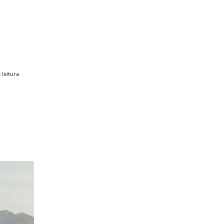
o
 leitura