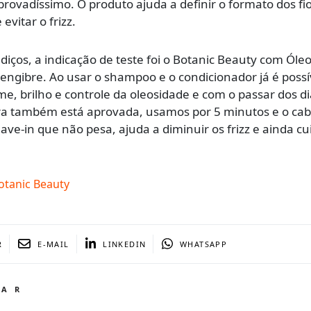
vadíssimo. O produto ajuda a definir o formato dos fio
evitar o frizz.
diços, a indicação de teste foi o Botanic Beauty com Óle
engibre. Ao usar o shampoo e o condicionador já é possí
e, brilho e controle da oleosidade e com o passar dos di
ara também está aprovada, usamos por 5 minutos e o cab
eave-in que não pesa, ajuda a diminuir os frizz e ainda cu
.
tanic Beauty
R
E-MAIL
LINKEDIN
WHATSAPP
TAR