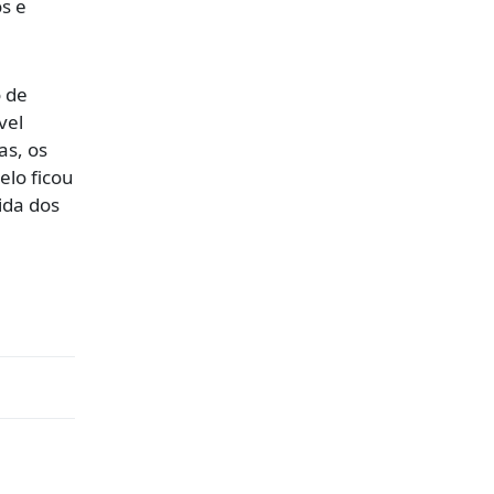
s e
o de
vel
as, os
elo ficou
ida dos