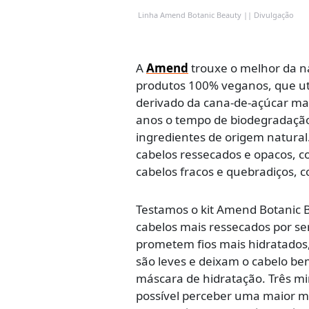
Linha Amend Botanic Beauty || Divulgação
A
Amend
trouxe o melhor da n
produtos 100% veganos, que ut
derivado da cana-de-açúcar mai
anos o tempo de biodegradação. 
ingredientes de origem natural
cabelos ressecados e opacos, c
cabelos fracos e quebradiços, 
Testamos o kit Amend Botanic B
cabelos mais ressecados por se
prometem fios mais hidratados,
são leves e deixam o cabelo b
máscara de hidratação. Três mi
possível perceber uma maior mac