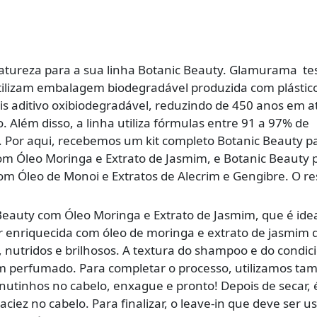
atureza para a sua linha Botanic Beauty. Glamurama te
ilizam embalagem biodegradável produzida com plástic
s aditivo oxibiodegradável, reduzindo de 450 anos em a
Além disso, a linha utiliza fórmulas entre 91 a 97% de
. Por aqui, recebemos um kit completo Botanic Beauty p
om Óleo Moringa e Extrato de Jasmim, e Botanic Beauty 
com Óleo de Monoi e Extratos de Alecrim e Gengibre. O re
eauty com Óleo Moringa e Extrato de Jasmim, que é ide
r enriquecida com óleo de moringa e extrato de jasmim 
 nutridos e brilhosos. A textura do shampoo e do condic
em perfumado. Para completar o processo, utilizamos t
nutinhos no cabelo, enxague e pronto! Depois de secar, 
iez no cabelo. Para finalizar, o leave-in que deve ser u