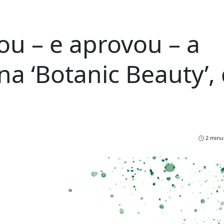
u – e aprovou – a
a ‘Botanic Beauty’,
2 minut