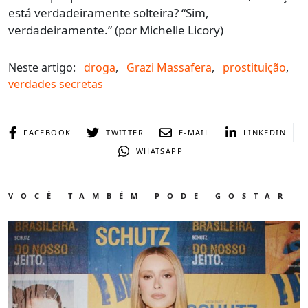
está verdadeiramente solteira? “Sim,
verdadeiramente.” (por Michelle Licory)
Neste artigo:
droga
,
Grazi Massafera
,
prostituição
,
verdades secretas
FACEBOOK
TWITTER
E-MAIL
LINKEDIN
WHATSAPP
VOCÊ TAMBÉM PODE GOSTAR