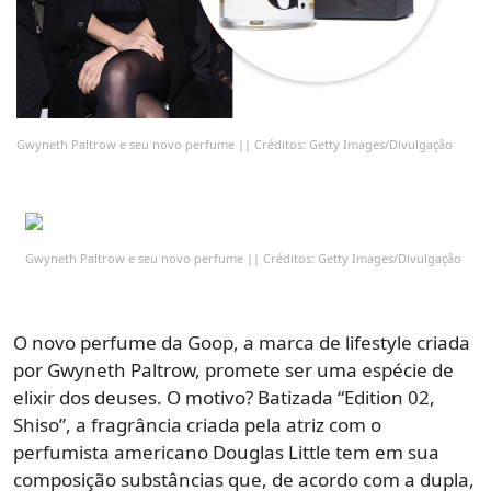
Gwyneth Paltrow e seu novo perfume || Créditos: Getty Images/Divulgação
Gwyneth Paltrow e seu novo perfume || Créditos: Getty Images/Divulgação
O novo perfume da Goop, a marca de lifestyle criada
por Gwyneth Paltrow, promete ser uma espécie de
elixir dos deuses. O motivo? Batizada “Edition 02,
Shiso”, a fragrância criada pela atriz com o
perfumista americano Douglas Little tem em sua
composição substâncias que, de acordo com a dupla,