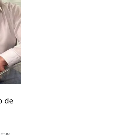
o de
a
leitura