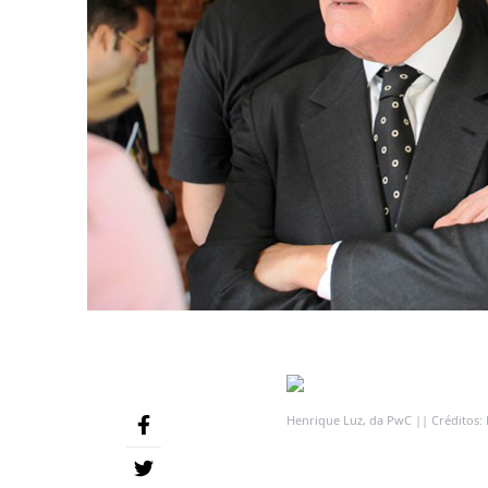
Henrique Luz, da PwC || Créditos: