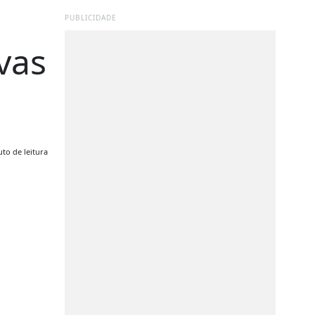
PUBLICIDADE
vas
to de leitura