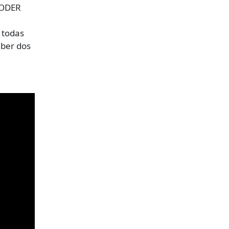
 PODER
 todas
aber dos