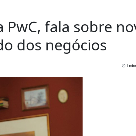
a PwC, fala sobre no
do dos negócios
1 minu