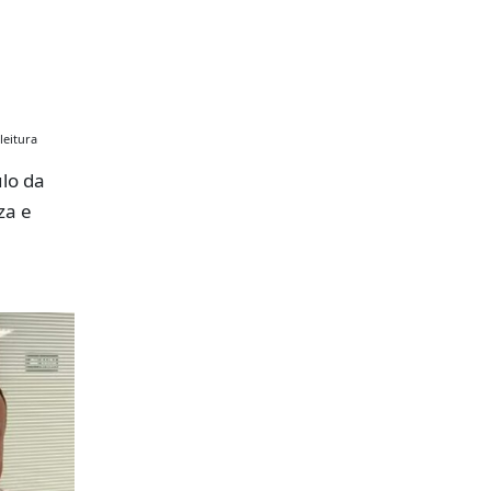
leitura
lo da
za e