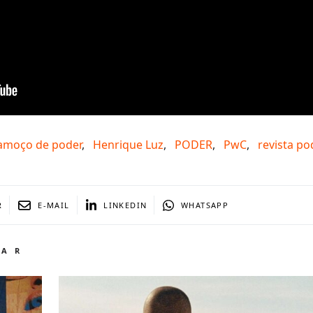
amoço de poder
,
Henrique Luz
,
PODER
,
PwC
,
revista po
R
E-MAIL
LINKEDIN
WHATSAPP
TAR