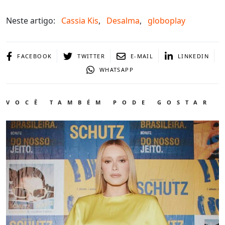
Neste artigo:
Cassia Kis
,
Desalma
,
globoplay
FACEBOOK
TWITTER
E-MAIL
LINKEDIN
WHATSAPP
VOCÊ TAMBÉM PODE GOSTAR