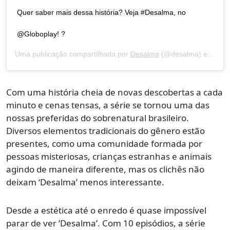
Quer saber mais dessa história? Veja #Desalma, no
@Globoplay! ?
Uma publicação compartilhada por
Desalma
(@desalma) em
23 d
Com uma história cheia de novas descobertas a cada
minuto e cenas tensas, a série se tornou uma das
nossas preferidas do sobrenatural brasileiro.
Diversos elementos tradicionais do gênero estão
presentes, como uma comunidade formada por
pessoas misteriosas, crianças estranhas e animais
agindo de maneira diferente, mas os clichês não
deixam ‘Desalma’ menos interessante.
Desde a estética até o enredo é quase impossível
parar de ver ‘Desalma’. Com 10 episódios, a série