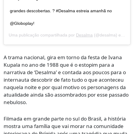
grandes descobertas. ? #Desalma estreia amanhã no
@Globoplay!
Uma publicação compartilhada por
Desalma
(@desalma) em
21 d
A trama nacional, gira em torno da festa de Ivana
Kupala no ano de 1988 que é o estopim para a
narrativa de ‘Desalma’ e contada aos poucos para o
internauta descobrir de fato tudo o que aconteceu
naquela noite e por qual motivo os personagens da
atualidade ainda são assombrados por esse passado
nebuloso.
Filmada em grande parte no sul do Brasil, a história
mostra uma família que vai morar na comunidade
interiorana de Brígida após uma tragédia que muda