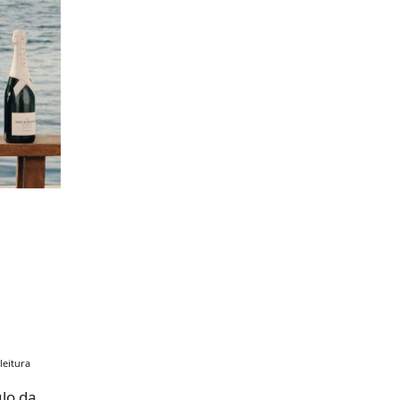
leitura
lo da