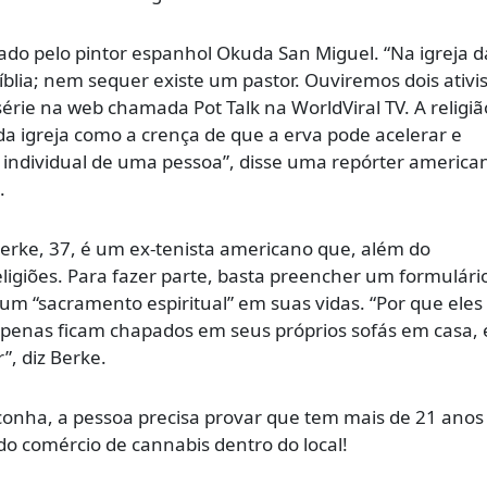
iado pelo pintor espanhol Okuda San Miguel. “Na igreja d
lia; nem sequer existe um pastor. Ouviremos dois ativis
e na web chamada Pot Talk na WorldViral TV. A religiã
 da igreja como a crença de que a erva pode acelerar e
l individual de uma pessoa”, disse uma repórter america
.
Berke, 37, é um ex-tenista americano que, além do
eligiões. Para fazer parte, basta preencher um formulári
 “sacramento espiritual” em suas vidas. “Por que eles
penas ficam chapados em seus próprios sofás em casa, 
, diz Berke.
aconha, a pessoa precisa provar que tem mais de 21 anos
do comércio de cannabis dentro do local!