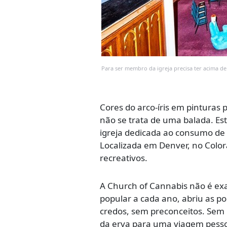
Para ser membro da igreja precisa ter acima de
Cores do arco-íris em pinturas 
não se trata de uma balada. Es
igreja dedicada ao consumo de 
Localizada em Denver, no Color
recreativos.
A Church of Cannabis não é ex
popular a cada ano, abriu as po
credos, sem preconceitos. Sem 
da erva para uma viagem pessoa