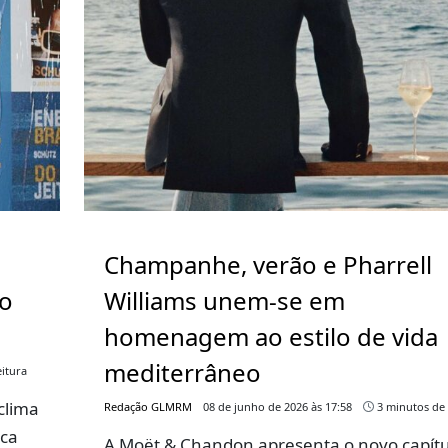
Champanhe, verão e Pharrell
go
Williams unem-se em
homenagem ao estilo de vida
mediterrâneo
itura
clima
Redação GLMRM
08 de junho de 2026 às 17:58
3 minutos de 
rca
A Moët & Chandon apresenta o novo capítu