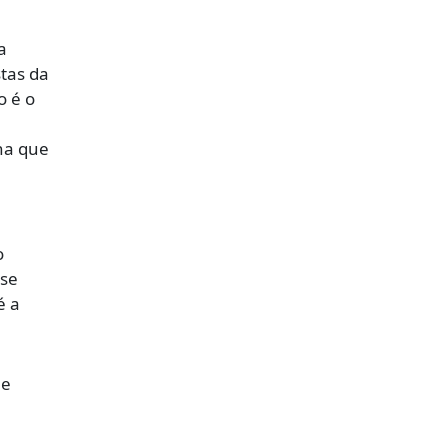
a
tas da
o é o
na que
o
 se
é a
 e