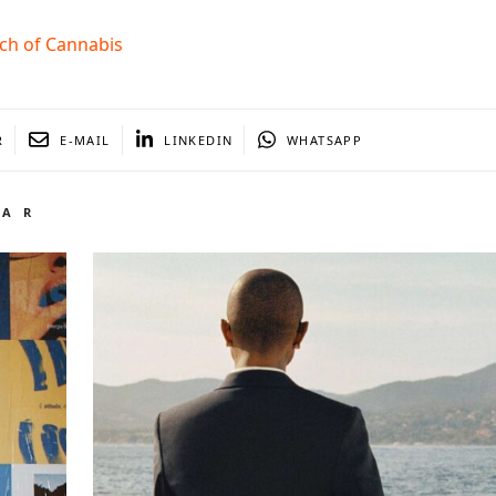
rch of Cannabis
R
E-MAIL
LINKEDIN
WHATSAPP
TAR