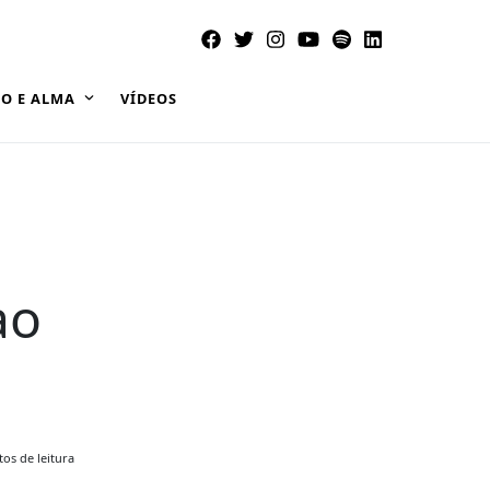
O E ALMA
VÍDEOS
ao
os de leitura