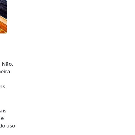
. Não,
meira
ins
ais
 e
 do uso