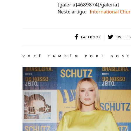
[galeria]4689874[/galeria]
Neste artigo:
International Chu
FACEBOOK
TWITTE
VOCÊ TAMBÉM PODE GOS