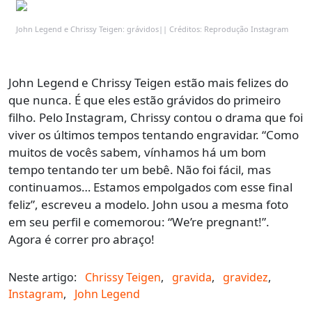
John Legend e Chrissy Teigen: grávidos|| Créditos: Reprodução Instagram
John Legend e Chrissy Teigen estão mais felizes do
que nunca. É que eles estão grávidos do primeiro
filho. Pelo Instagram, Chrissy contou o drama que foi
viver os últimos tempos tentando engravidar. “Como
muitos de vocês sabem, vínhamos há um bom
tempo tentando ter um bebê. Não foi fácil, mas
continuamos… Estamos empolgados com esse final
feliz”, escreveu a modelo. John usou a mesma foto
em seu perfil e comemorou: “We’re pregnant!”.
Agora é correr pro abraço!
Neste artigo:
Chrissy Teigen
,
gravida
,
gravidez
,
Instagram
,
John Legend