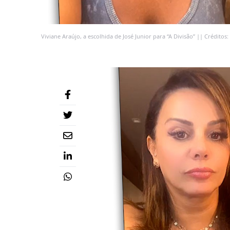
Viviane Araújo, a escolhida de José Junior para “A Divisão” || Crédito