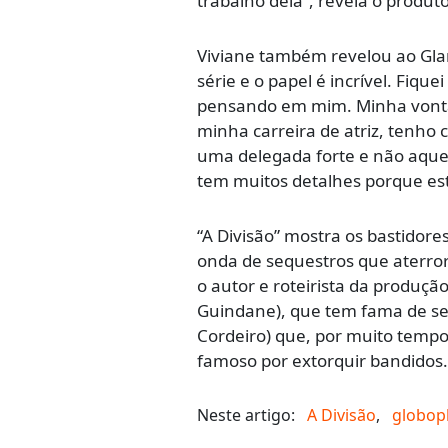
trabalho dela”, revela o produto
Viviane também revelou ao Glam
série e o papel é incrível. Fiq
pensando em mim. Minha vonta
minha carreira de atriz, tenho 
uma delegada forte e não aquela
tem muitos detalhes porque es
“A Divisão” mostra os bastidor
onda de sequestros que aterrori
o autor e roteirista da produçã
Guindane), que tem fama de ser
Cordeiro) que, por muito tempo,
famoso por extorquir bandidos.
Neste artigo:
A Divisão
,
globop