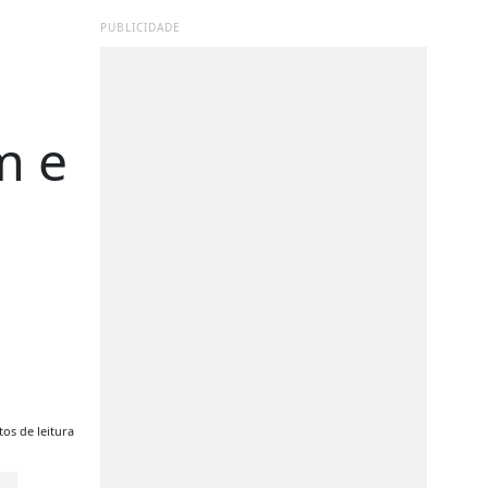
PUBLICIDADE
m e
os de leitura