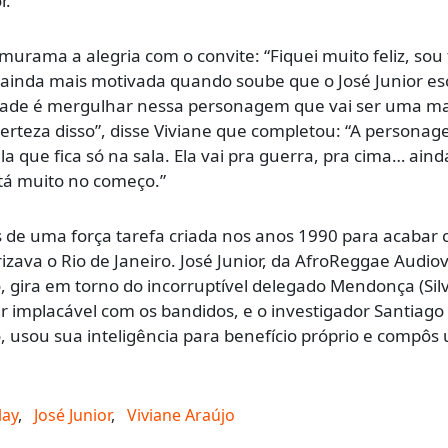
r.
urama a alegria com o convite: “Fiquei muito feliz, sou 
uei ainda mais motivada quando soube que o José Junior e
de é mergulhar nessa personagem que vai ser uma m
certeza disso”, disse Viviane que completou: “A persona
 que fica só na sala. Ela vai pra guerra, pra cima… ain
tá muito no começo.”
es de uma força tarefa criada nos anos 1990 para acabar
zava o Rio de Janeiro. José Junior, da AfroReggae Audiov
o, gira em torno do incorruptível delegado Mendonça (Sil
 implacável com os bandidos, e o investigador Santiago
 usou sua inteligência para benefício próprio e compôs 
lay
,
José Junior
,
Viviane Araújo