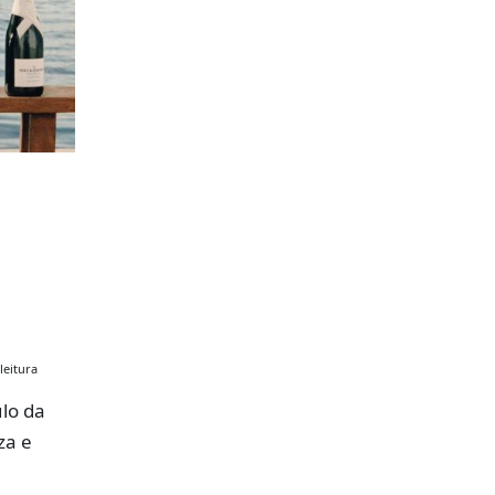
leitura
lo da
za e