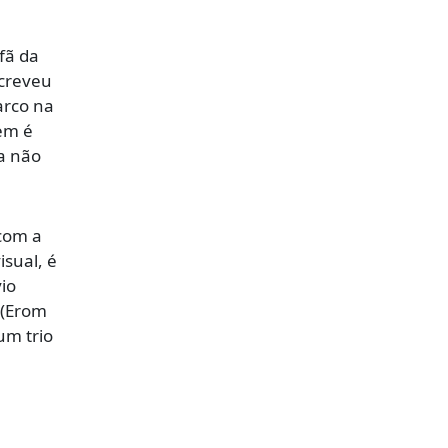
fã da
screveu
arco na
gem é
da não
 com a
isual, é
vio
 (Erom
um trio