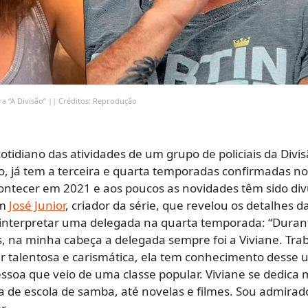
ara “A Divisão” || Créditos: Reprodução
 cotidiano das atividades de um grupo de policiais da Divi
ro, já tem a terceira e quarta temporadas confirmadas no
contecer em 2021 e aos poucos as novidades têm sido div
om
José Junior
, criador da série, que revelou os detalhes d
a interpretar uma delegada na quarta temporada: “Duran
s, na minha cabeça a delegada sempre foi a Viviane. Tra
 talentosa e carismática, ela tem conhecimento desse 
soa que veio de uma classe popular. Viviane se dedica 
a de escola de samba, até novelas e filmes. Sou admirad