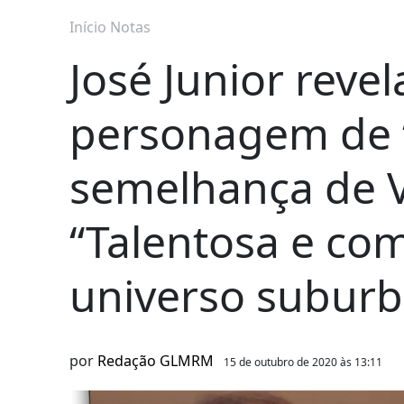
Início
Notas
José Junior revel
personagem de “
semelhança de V
“Talentosa e co
universo subur
por
Redação GLMRM
15 de outubro de 2020 às 13:11