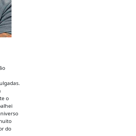
são
ulgadas.
a
te o
balhei
universo
muito
or do