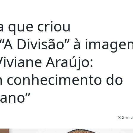
a que criou
A Divisão” à image
iviane Araújo:
m conhecimento do
bano”
2 minut