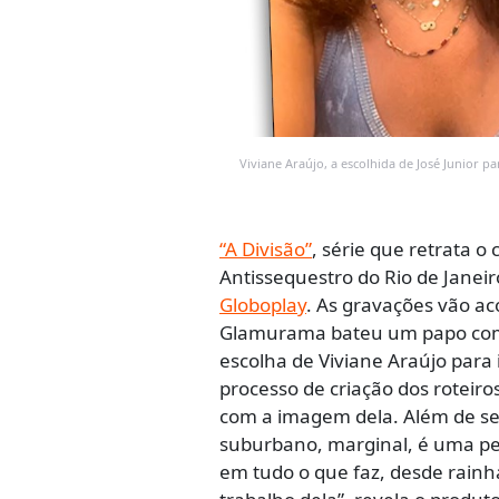
Viviane Araújo, a escolhida de José Junior p
“A Divisão”
, série que retrata o
Antissequestro do Rio de Janei
Globoplay
. As gravações vão a
Glamurama bateu um papo c
escolha de Viviane Araújo par
processo de criação dos roteiro
com a imagem dela. Além de ser
suburbano, marginal, é uma pes
em tudo o que faz, desde rainh