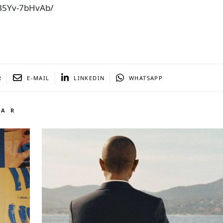
B5Yv-7bHvAb/
R
E-MAIL
LINKEDIN
WHATSAPP
TAR