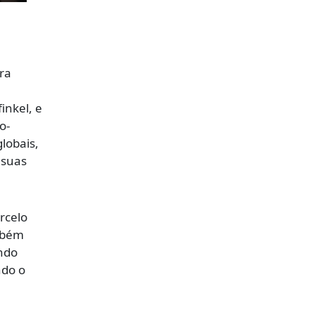
ra
inkel, e
o-
lobais,
 suas
rcelo
mbém
ando
ndo o