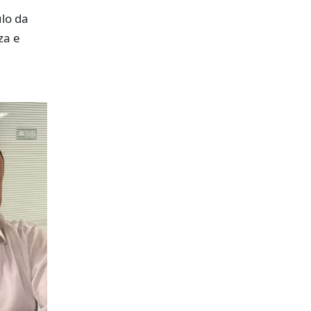
lo da
za e