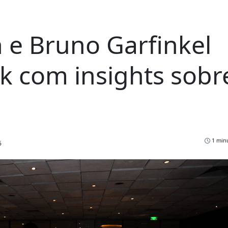
 e Bruno Garfinkel
 com insights sobr
1 minu
6