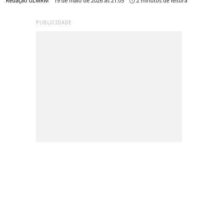
Redação GLMRM
19 de maio de 2026 às 21:05
2 minutos de leitura
PUBLICIDADE