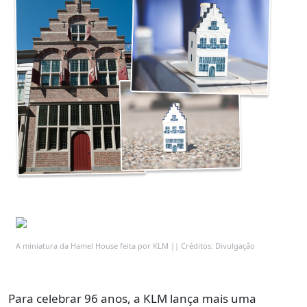
A miniatura da Hamel House feita por KLM || Créditos: Divulgação
Para celebrar 96 anos, a KLM lança mais uma