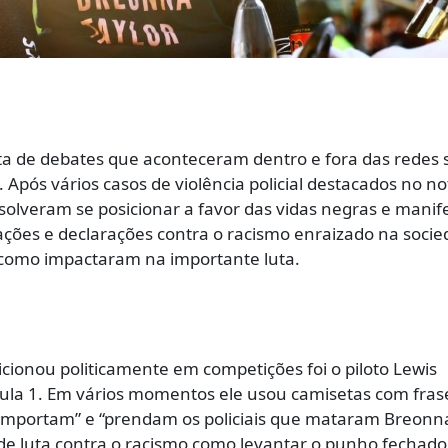
ta de debates que aconteceram dentro e fora das redes s
 Após vários casos de violência policial destacados no not
esolveram se posicionar a favor das vidas negras e mani
ações e declarações contra o racismo enraizado na socie
 como impactaram na importante luta.
cionou politicamente em competições foi o piloto Lewis
ula 1. Em vários momentos ele usou camisetas com fras
s importam” e “prendam os policiais que mataram Breonn
 de luta contra o racismo como levantar o punho fechado