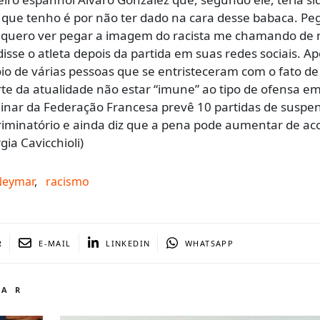
 que tenho é por não ter dado na cara desse babaca. Pe
a quero ver pegar a imagem do racista me chamando de
 disse o atleta depois da partida em suas redes sociais. Ap
oio de várias pessoas que se entristeceram com o fato d
te da atualidade não estar “imune” ao tipo de ofensa em
plinar da Federação Francesa prevê 10 partidas de suspe
riminatório e ainda diz que a pena pode aumentar de ac
gia Cavicchioli)
Neymar
,
racismo
R
E-MAIL
LINKEDIN
WHATSAPP
TAR