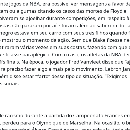
e jogos da NBA, era possível ver mensagens a favor d
m ou algumas citando os casos das mortes de Floyd e
solveram se ajoelhar durante competições, em respeito à
tistas não pararam por aí e foram além ao saberem do c
egro estava em seu carro com seus três filhos quando f
eo mostrou o momento da ação. Sem que Blake fizesse 
 atiraram várias vezes em suas costas, fazendo com que e
e ficasse paraplégico. Com o caso, os atletas da NBA de
fs finais. Na época, o jogador Fred Vanvleet disse que “a
ra preciso fazer algo a mais pelo movimento. Lebron Ja
ém disse estar “farto” desse tipo de situação. “Exigimos
 sociais.
a de racismo durante a partida do Campeonato Francês e
, perdeu para o Olympique de Marselha. Na ocasião, o br
eiro espanhol Álvaro González que, segundo ele, teria si