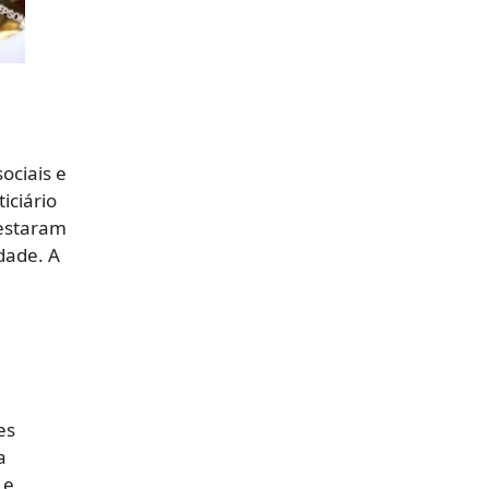
ociais e
iciário
festaram
dade. A
es
a
 e