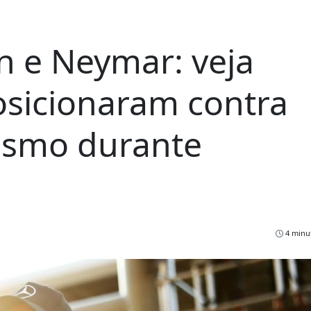
n e Neymar: veja
osicionaram contra
cismo durante
4 minut