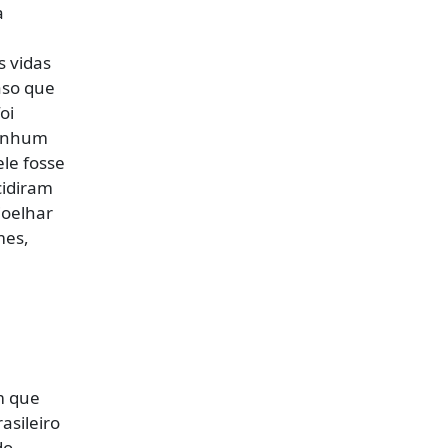
a
s vidas
aso que
oi
nenhum
le fosse
cidiram
joelhar
mes,
m que
asileiro
do