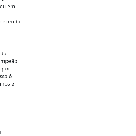
reu em
adecendo
 do
campeão
 que
ssa é
anos e
l