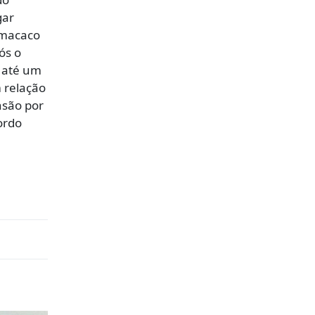
gar
 macaco
ós o
e até um
 relação
nsão por
ordo