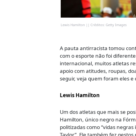
Lewis Hamilton || Créditos: Getty Images
A pauta antirracista tomou con
com o esporte não foi diferente.
internacional, muitos atletas r
apoio com atitudes, roupas, do
seguir, veja quem foram eles e
Lewis Hamilton
Um dos atletas que mais se posi
Hamilton, único negro na Fórm
politizadas como “vidas negra
Taylor”. Ele também fez gestos