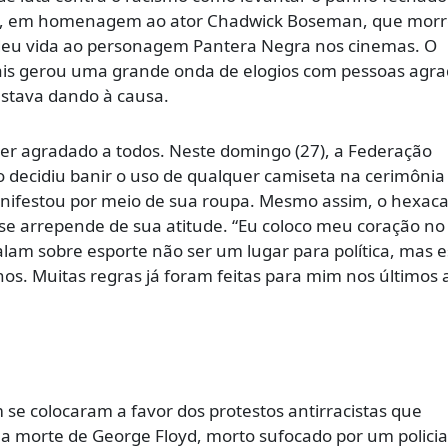
 x, em homenagem ao ator Chadwick Boseman, que mor
 deu vida ao personagem Pantera Negra nos cinemas. O
ais gerou uma grande onda de elogios com pessoas agr
estava dando à causa.
er agradado a todos. Neste domingo (27), a Federação
 decidiu banir o uso de qualquer camiseta na cerimônia
manifestou por meio de sua roupa. Mesmo assim, o hexa
se arrepende de sua atitude. “Eu coloco meu coração no
falam sobre esporte não ser um lugar para política, mas e
s. Muitas regras já foram feitas para mim nos últimos 
e colocaram a favor dos protestos antirracistas que
 morte de George Floyd, morto sufocado por um policia