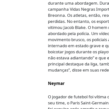
durante uma abordagem. Durant
campanha Vidas Negras Importa
Breonna. Os atletas, então, re
perdidas. No entanto, os espor
vitimou Jacob Blake. O homem n
abordado pela polícia. Um víd
movimento brusco, os policiais
internado em estado grave e qu
boicotar jogos durante os playof
não estava adiantando” e que e
principal destaque da liga, tamb
mudanças”, disse em suas redes
Neymar
O jogador de futebol foi vítim
seu time, o Paris Saint-Germain
foi expulso após agredir o zagu