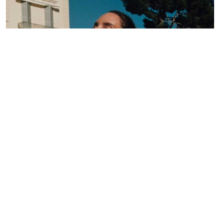
Lelê Saddi aposta em alta-costura Valentino para