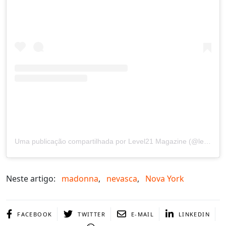
Uma publicação compartilhada por Level21 Magazine (@level21mag)
Neste artigo:
madonna
,
nevasca
,
Nova York
FACEBOOK
TWITTER
E-MAIL
LINKEDIN