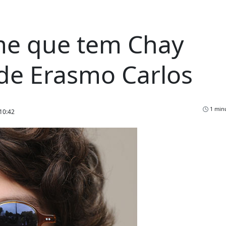
lme que tem Chay
de Erasmo Carlos
1 minu
10:42