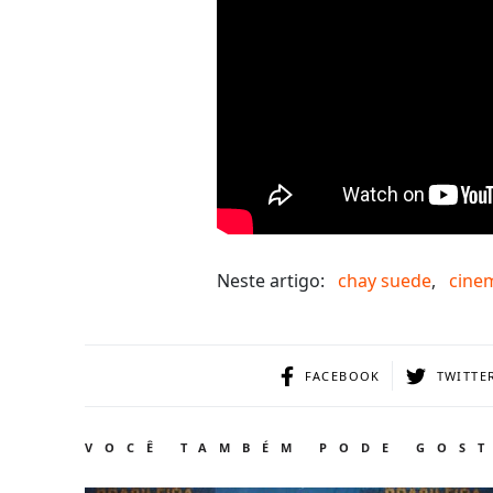
Neste artigo:
chay suede
,
cine
FACEBOOK
TWITTE
VOCÊ TAMBÉM PODE GOS