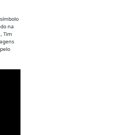
 símbolo
ado na
, Tim
magens
pelo