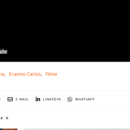
ma
,
Erasmo Carlos
,
Filme
R
E-MAIL
LINKEDIN
WHATSAPP
TAR