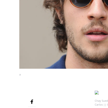
a
Chay Suede
Carlos || 