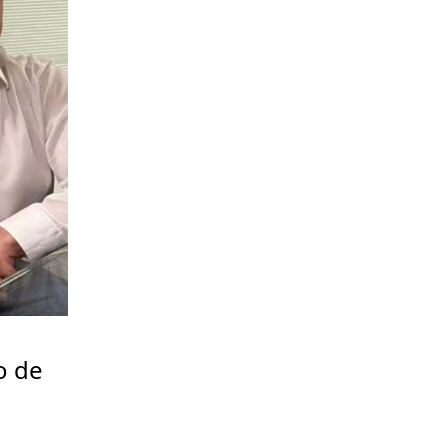
o de
a