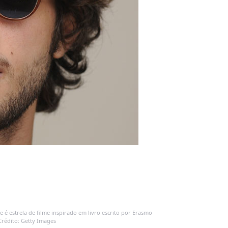
 é estrela de filme inspirado em livro escrito por Erasmo
Crédito: Getty Images