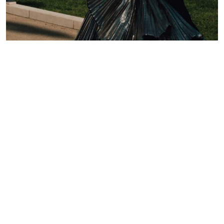
Lelê Saddi aposta em alta-costura Valentino para
tapete vermelho do Festival de Cannes
Redação GLMRM
19 de maio de 2026 às 21:05
2 minutos de leitura
PUBLICIDADE