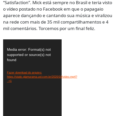
“Satisfaction”. Mick está sempre no Brasil e teria visto
o vídeo postado no Facebook em que o papagaio
aparece dançando e cantando sua música e viralizou
na rede com mais de 35 mil compartilhamentos e 4
mil comentários. Torcemos por um final feliz.
Tocador
de
Media error: Format(s) not
vídeo
supported or source(s) not
found
Fazer download do arquivo:
https://static.glamurama.uol.com.br/2020/10/video.mp4?
_=1