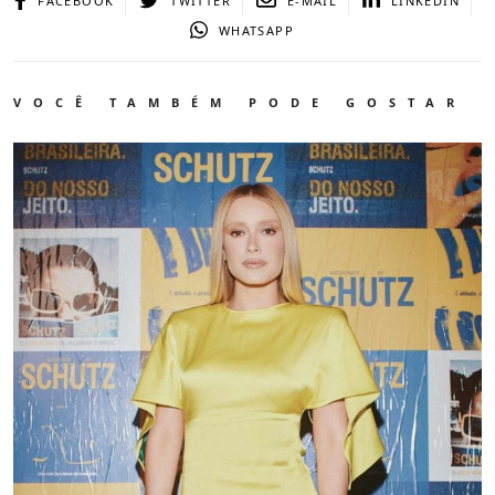
FACEBOOK
TWITTER
E-MAIL
LINKEDIN
WHATSAPP
VOCÊ TAMBÉM PODE GOSTAR