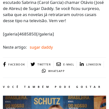
escutado Sabrina (Carol Garcia) chamar Otávio (José
de Abreu) de Sugar Daddy. Se você ficou surpreso,
saiba que as novelas já retrataram outros casais
desse tipo na televisão. Vem ver!
[galeria]4685850[/galeria]
Neste artigo:
sugar daddy
FACEBOOK
TWITTER
E-MAIL
LINKEDIN
WHATSAPP
VOCÊ TAMBÉM PODE GOSTAR