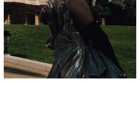
Lelê Saddi aposta em alta-costura Valentino para
tapete vermelho do Festival de Cannes
Redação GLMRM
19 de maio de 2026 às 21:05
2 minutos de leitura
PUBLICIDADE