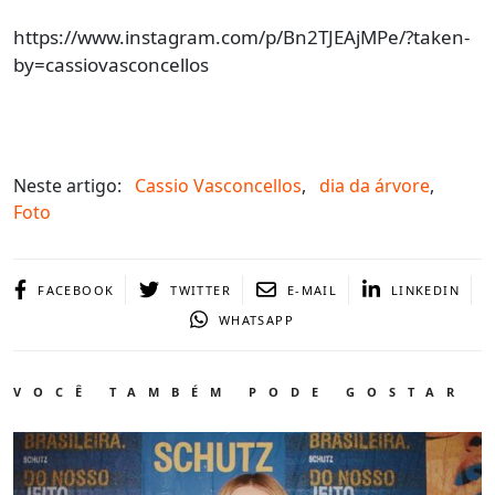
https://www.instagram.com/p/Bn2TJEAjMPe/?taken-
by=cassiovasconcellos
Neste artigo:
Cassio Vasconcellos
,
dia da árvore
,
Foto
FACEBOOK
TWITTER
E-MAIL
LINKEDIN
WHATSAPP
VOCÊ TAMBÉM PODE GOSTAR