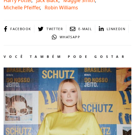
Harry Potter
,
Jack Black
,
Maggie Smith
,
Michelle Pfeiffer
,
Robin Williams
FACEBOOK
TWITTER
E-MAIL
LINKEDIN
WHATSAPP
VOCÊ TAMBÉM PODE GOSTAR