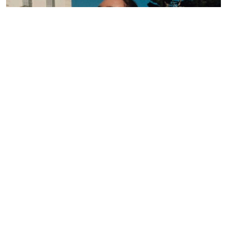
Lelê Saddi aposta em alta-costura Valentino para
tapete vermelho do Festival de Cannes