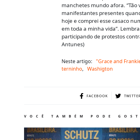
manchetes mundo afora. “Tão v
manifestantes presentes quando
hoje e comprei esse casaco num
em toda a minha vida”. Lembran
participando de protestos cont
Antunes)
Neste artigo:
"Grace and Franki
terninho
,
Washigton
FACEBOOK
TWITTE
VOCÊ TAMBÉM PODE GOS