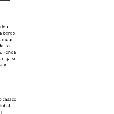
 deu
a bordo
lamour
elito
a, Fonda
 diga-se
e a
o casaco
lobal
as