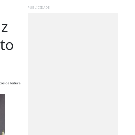
PUBLICIDADE
iz
to
os de leitura