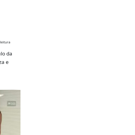
leitura
lo da
za e