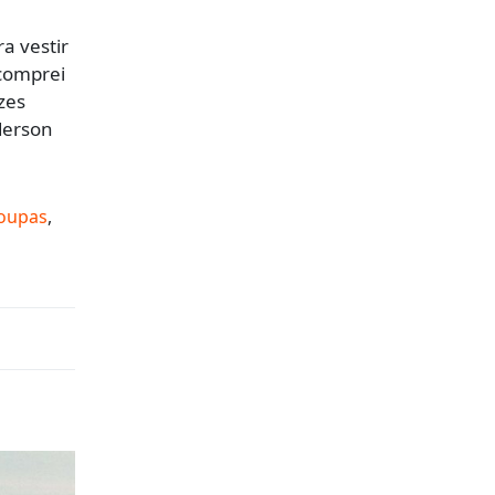
a vestir
 comprei
zes
derson
oupas
,