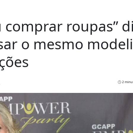
 comprar roupas” d
sar o mesmo modeli
ções
2 minut
8