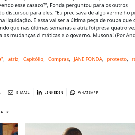
endo esse casaco?”, Fonda perguntou para os outros
 discursou para eles. “Eu precisava de algo vermelho pr
a liquidação. E essa vai ser a última peça de roupa que
do que nas últimas semanas a atriz foi presa quatro ve
ra as mudanças climáticas e o governo. Musona! (Por An
e"
,
atriz
,
Capitólio
,
Compras
,
JANE FONDA
,
protesto
,
r
R
E-MAIL
LINKEDIN
WHATSAPP
TAR