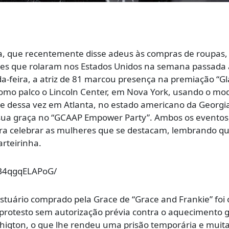
da, que recentemente disse adeus às compras de roupas,
tes que rolaram nos Estados Unidos na semana passada 
-feira, a atriz de 81 marcou presença na premiação “G
omo palco o Lincoln Center, em Nova York, usando o mod
, e dessa vez em Atlanta, no estado americano da Georgi
e sua graça no “GCAAP Empower Party”. Ambos os eventos,
ra celebrar as mulheres que se destacam, lembrando qu
arteirinha.
/B4qgqELAPoG/
estuário comprado pela Grace de “Grace and Frankie” foi 
rotesto sem autorização prévia contra o aquecimento g
higton, o que lhe rendeu uma prisão temporária e muit