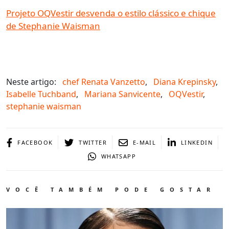
Projeto OQVestir desvenda o estilo clássico e chique
de Stephanie Waisman
Neste artigo:
chef Renata Vanzetto
,
Diana Krepinsky
,
Isabelle Tuchband
,
Mariana Sanvicente
,
OQVestir
,
stephanie waisman
FACEBOOK
TWITTER
E-MAIL
LINKEDIN
WHATSAPP
VOCÊ TAMBÉM PODE GOSTAR