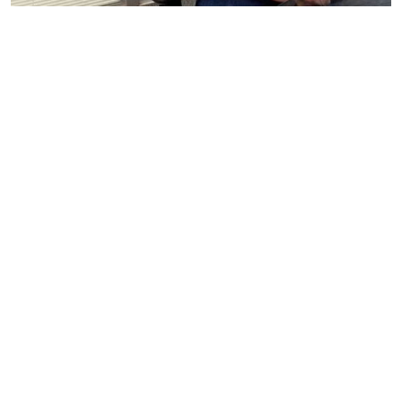
Caso arquivado contra prefeito de Rio Preto volta à
tona e amplia tensão política
Manoela Cardozo
29 de maio de 2026 às 14:32
6 minutos de leitura
PUBLICIDADE