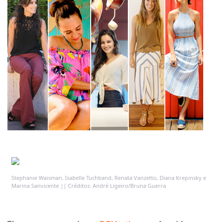
Stephanie Waisman, Isabelle Tuchband, Renata Vanzetto, Diana Krepinsky e
Marina Sanvicente || Créditos: André Ligeiro/Bruna Guerra