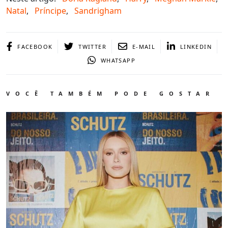
Natal
,
Príncipe
,
Sandrigham
FACEBOOK
TWITTER
E-MAIL
LINKEDIN
WHATSAPP
VOCÊ TAMBÉM PODE GOSTAR