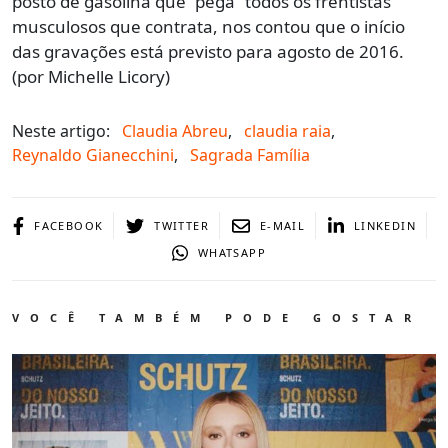
posto de gasolina que “pega” todos os frentistas
musculosos que contrata, nos contou que o início
das gravações está previsto para agosto de 2016.
(por Michelle Licory)
Neste artigo:
Claudia Abreu
,
claudia raia
,
Reynaldo Gianecchini
,
Sagrada Família
FACEBOOK
TWITTER
E-MAIL
LINKEDIN
WHATSAPP
VOCÊ TAMBÉM PODE GOSTAR