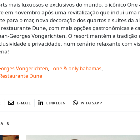
ts mais luxuosos e exclusivos do mundo, o icônico One 
e em novembro após uma revitalização que inclui uma 
ente para o mar, nova decoração dos quartos e suítes da a
o restaurante Dune, com mais opções gastronômicas e c
ean-Georges Vongerichten. O resort mantém a tradição 
lusividade e privacidade, num cenário relaxante com vi
ria!
eorges Vongerichten
,
one & only bahamas
,
Restaurante Dune
R
E-MAIL
LINKEDIN
WHATSAPP
TAR