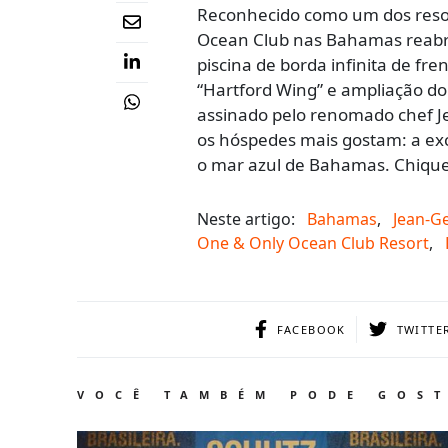
Reconhecido como um dos resor
Ocean Club nas Bahamas reabr
piscina de borda infinita de fr
“Hartford Wing” e ampliação d
assinado pelo renomado chef J
os hóspedes mais gostam: a exc
o mar azul de Bahamas. Chique
Neste artigo:
Bahamas
,
Jean-G
One & Only Ocean Club Resort
,
FACEBOOK
TWITTE
VOCÊ TAMBÉM PODE GOS