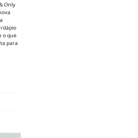
& Only
nova
la
ardápio
e o que
sta para