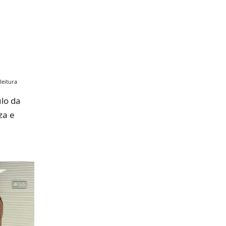
leitura
lo da
za e