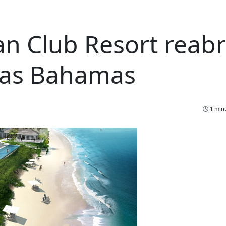
n Club Resort reab
nas Bahamas
1 minu