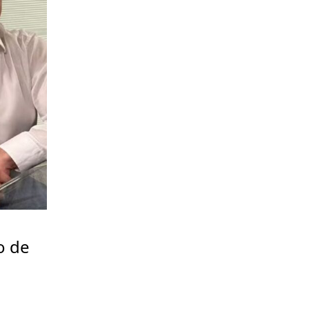
o de
a