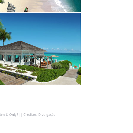
One & Only? || Créditos: Divulgação