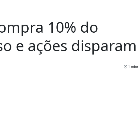
compra 10% do
eso e ações disparam
1 minu