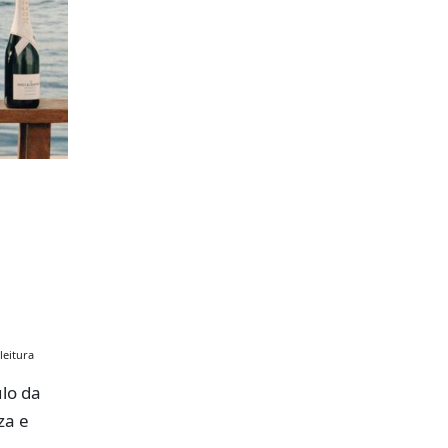
leitura
lo da
za e