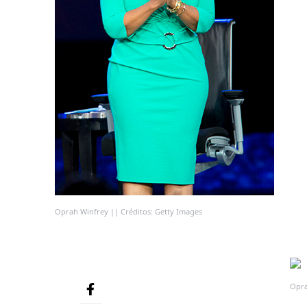
Oprah Winfrey || Créditos: Getty Images
Opra