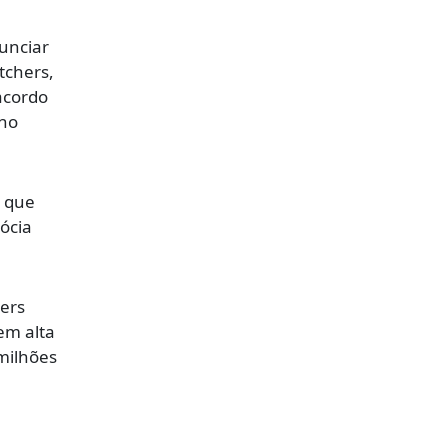
unciar
tchers,
acordo
 no
o que
ócia
hers
em alta
 milhões