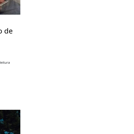
o de
a
leitura