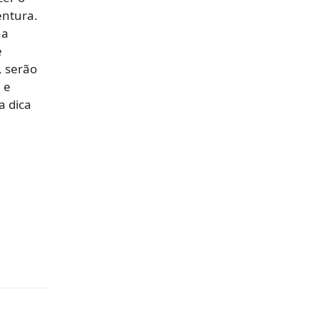
entura.
na
e
, serão
 e
a dica