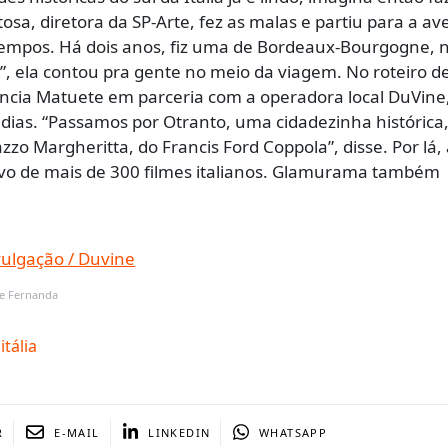
osa, diretora da SP-Arte, fez as malas e partiu para a av
tempos. Há dois anos, fiz uma de Bordeaux-Bourgogne, 
ia”, ela contou pra gente no meio da viagem. No roteiro d
ia Matuete em parceria com a operadora local DuVine
 dias. “Passamos por Otranto, uma cidadezinha histórica,
zo Margheritta, do Francis Ford Coppola”, disse. Por lá, 
vo de mais de 300 filmes italianos. Glamurama também
de Fernanda
itália
R
E-MAIL
LINKEDIN
WHATSAPP