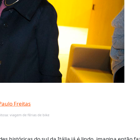
tosa: viagem de férias de bike
s históricas do sul da Itália já é lindo, imagina então fa