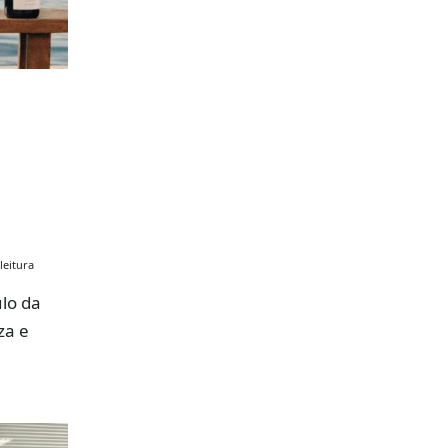
leitura
lo da
za e