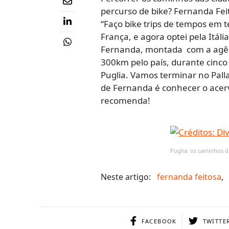
percurso de bike? Fernanda Feit
“Faço bike trips de tempos em 
França, e agora optei pela Itál
Fernanda, montada com a agênc
300km pelo país, durante cinco
Puglia. Vamos terminar no Pallaz
de Fernanda é conhecer o acer
recomenda!
Puglia: os caminhos 
Neste artigo:
fernanda feitosa
,
FACEBOOK
TWITTE