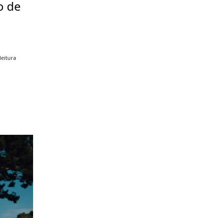
o de
a
leitura