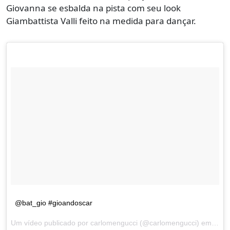
Giovanna se esbalda na pista com seu look
Giambattista Valli feito na medida para dançar.
@bat_gio #gioandoscar
Um vídeo publicado por carlomengucci (@carlomengucci) em
Jun 