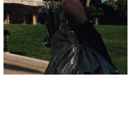
Lelê Saddi aposta em alta-costura Valentino para
tapete vermelho do Festival de Cannes
Redação GLMRM
19 de maio de 2026 às 21:05
2 minutos de leitura
PUBLICIDADE