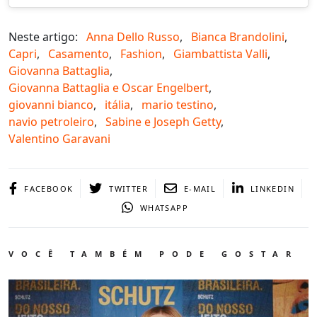
Neste artigo:
Anna Dello Russo
,
Bianca Brandolini
,
Capri
,
Casamento
,
Fashion
,
Giambattista Valli
,
Giovanna Battaglia
,
Giovanna Battaglia e Oscar Engelbert
,
giovanni bianco
,
itália
,
mario testino
,
navio petroleiro
,
Sabine e Joseph Getty
,
Valentino Garavani
FACEBOOK
TWITTER
E-MAIL
LINKEDIN
WHATSAPP
VOCÊ TAMBÉM PODE GOSTAR