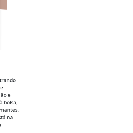
strando
ue
hão e
à bolsa,
amantes.
stá na
n
e