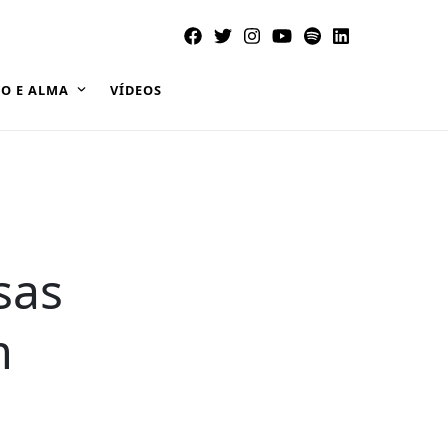
O E ALMA
VÍDEOS
sas
m