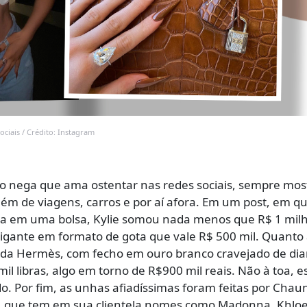
ociais / Crédito: Instagram
ão nega que ama ostentar nas redes sociais, sempre mo
além de viagens, carros e por aí afora. Em um post, em q
a em uma bolsa, Kylie somou nada menos que R$ 1 mil
gigante em formato de gota que vale R$ 500 mil. Quanto 
co da Hermès, com fecho em ouro branco cravejado de di
il libras, algo em torno de R$900 mil reais. Não à toa, e
o. Por fim, as unhas afiadíssimas foram feitas por Chau
lebs, que tem em sua clientela nomes como Madonna, Khlo