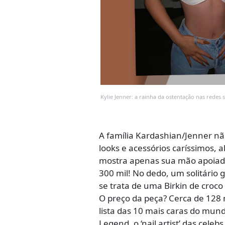
Kylie Jenner: a rainha da ostentação nas redes s
A família Kardashian/Jenner n
looks e acessórios caríssimos, 
mostra apenas sua mão apoiad
300 mil! No dedo, um solitário 
se trata de uma Birkin de cro
O preço da peça? Cerca de 128 m
lista das 10 mais caras do mund
Legend, o ‘nail artist’ das ce