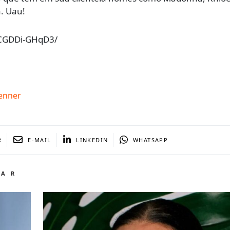
a. Uau!
/CGDDi-GHqD3/
jenner
R
E-MAIL
LINKEDIN
WHATSAPP
TAR