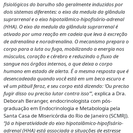
fisiológicos do barulho são geralmente induzidos por
dois sistemas diferentes: o eixo da medula da glândula
suprarrenal e o eixo hipotalâmico-hipofisário-adrenal
(HHA). O eixo da medula da glândula suprarrenal é
ativado por uma reação em cadeia que leva à excreção
de adrenalina e noradrenalina. O mecanismo prepara o
corpo para a luta ou fuga, mobilizando a energia nos
músculos, coração e cérebro e reduzindo o fluxo de
sangue nos órgãos internos, o que deixa o corpo
humano em estado de alerta. É a mesma resposta que é
desencadeada quando você está em um beco escuro e
vê um pitbull feroz, e seu corpo está dizendo: ‘Ou preciso
fugir disso ou preciso lutar contra isso’”
, explica a Dra.
Deborah Beranger, endocrinologista com pós-
graduação em Endocrinologia e Metabologia pela
Santa Casa de Misericórdia do Rio de Janeiro (SCMRJ).
“Já a hiperatividade do eixo hipotalâmico-hipofisário-
adrenal (HHA) está associada a situações de estresse