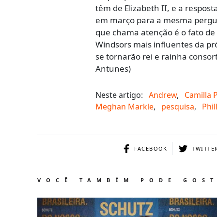
têm de Elizabeth II, e a respos
em março para a mesma pergun
que chama atenção é o fato de 
Windsors mais influentes da pr
se tornarão rei e rainha cons
Antunes)
Neste artigo:
Andrew
,
Camilla 
Meghan Markle
,
pesquisa
,
Phil
FACEBOOK
TWITTE
VOCÊ TAMBÉM PODE GOS