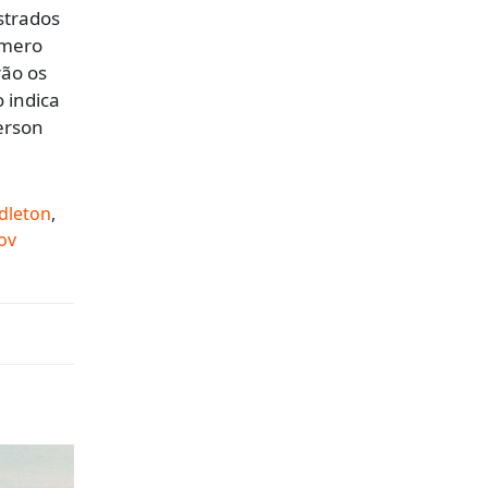
istrados
úmero
rão os
 indica
erson
dleton
,
ov