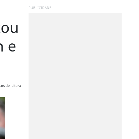
PUBLICIDADE
tou
n e
os de leitura