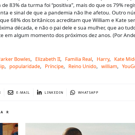
ta de 83% da turma foi “positiva”, mais do que os 79% reg
ta e sinal de que a pandemia não lhe afetou. Outro n
que 68% dos britânicos acreditam que William e Kate se
óxima década, e não o pai dele e sua mulher, que ao tudo
orte em algum momento dos próximos dez anos. (Por And
Parker Bowles
,
Elizabeth II
,
Familia Real
,
Harry
,
Kate Mid
lip
,
popularidade
,
Príncipe
,
Reino Unido
,
william
,
YouG
R
E-MAIL
LINKEDIN
WHATSAPP
TAR