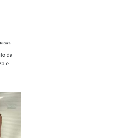
leitura
lo da
za e