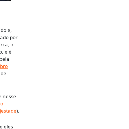
ido e,
rado por
rca, o
, e é
 pela
bro
 de
e nesse
 o
ajestade
).
e eles